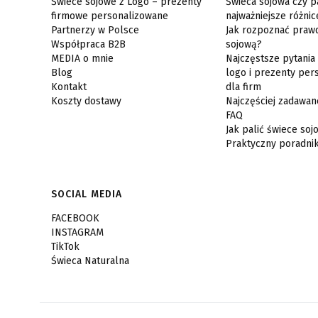
Świece sojowe z Logo – prezenty
Świeca sojowa czy p
firmowe personalizowane
najważniejsze różnic
Partnerzy w Polsce
Jak rozpoznać praw
Współpraca B2B
sojową?
MEDIA o mnie
Najczęstsze pytania
Blog
logo i prezenty per
Kontakt
dla firm
Koszty dostawy
Najczęściej zadawan
FAQ
Jak palić świece so
Praktyczny poradni
SOCIAL MEDIA
FACEBOOK
INSTAGRAM
TikTok
Świeca Naturalna