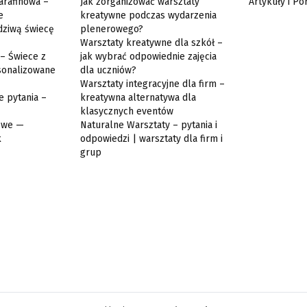
arafinowa –
Jak zorganizować warsztaty
Artykuły i Po
e
kreatywne podczas wydarzenia
dziwą świecę
plenerowego?
Warsztaty kreatywne dla szkół –
 – Świece z
jak wybrać odpowiednie zajęcia
sonalizowane
dla uczniów?
Warsztaty integracyjne dla firm –
e pytania –
kreatywna alternatywa dla
klasycznych eventów
jowe —
Naturalne Warsztaty – pytania i
k
odpowiedzi | warsztaty dla firm i
grup