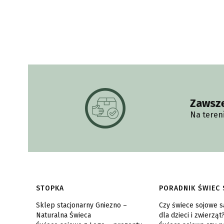
Zawsz
Na teren
Linki w stopce
STOPKA
PORADNIK ŚWIEC
Sklep stacjonarny Gniezno –
Czy świece sojowe 
Naturalna Świeca
dla dzieci i zwierząt