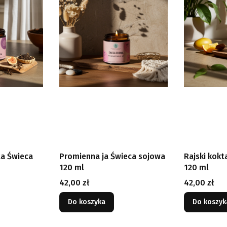
ata Świeca
Promienna ja Świeca sojowa
Rajski kokt
120 ml
120 ml
Cena
Cena
42,00 zł
42,00 zł
Do koszyka
Do koszyk