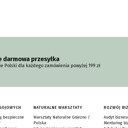
e darmowa przesyłka
ie Polski dla każdego zamówienia powyżej 199 zł
 SOJOWYCH
NATURALNE WARSZTATY
ROZWÓJ BI
są bezpieczne
Warsztaty Naturalne Gniezno /
Audyt bizne
?
Polska
Mentoring b