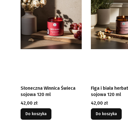
Słoneczna Winnica Świeca
Figa i biała herb
sojowa 120 ml
sojowa 120 ml
Cena
Cena
42,00 zł
42,00 zł
Do koszyka
Do koszyka