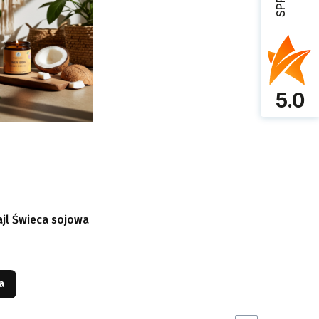
5.0
ajl Świeca sojowa
a