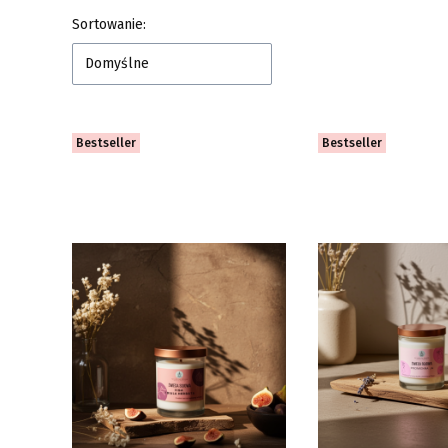
Lista produktów
Sortowanie:
Domyślne
Bestseller
Bestseller