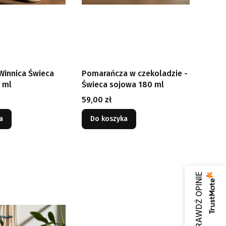
Winnica Świeca
Pomarańcza w czekoladzie -
 ml
Świeca sojowa 180 ml
Cena
59,00 zł
a
Do koszyka
SPRAWDŹ OPINIE