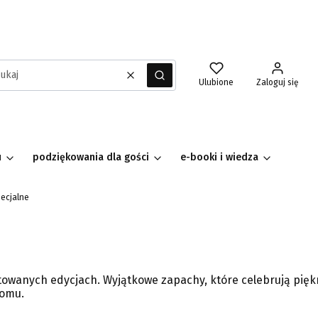
Wyczyść
Szukaj
Ulubione
Zaloguj się
u
podziękowania dla gości
e-booki i wiedza
pecjalne
towanych edycjach. Wyjątkowe zapachy, które celebrują pięk
domu.