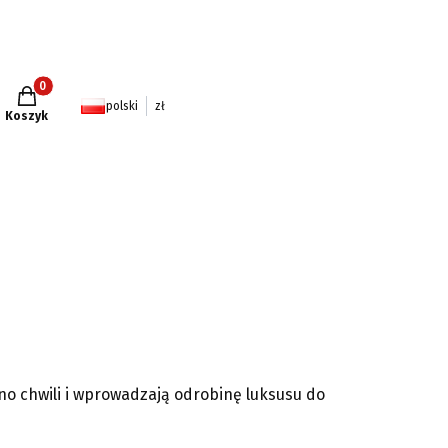
Produkty w koszyku: 0. Zobacz szczegóły
polski
zł
Koszyk
no chwili i wprowadzają odrobinę luksusu do