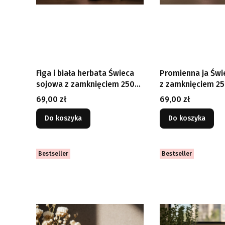
Figa i biała herbata Świeca
Promienna ja Świ
sojowa z zamknięciem 250
z zamknięciem 25
ml
Cena
Cena
69,00 zł
69,00 zł
Do koszyka
Do koszyka
Bestseller
Bestseller