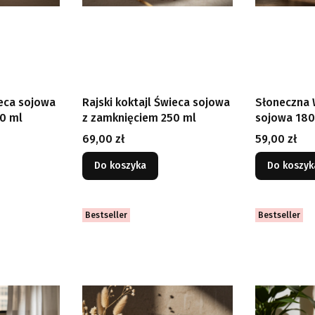
eca sojowa
Rajski koktajl Świeca sojowa
Słoneczna 
0 ml
z zamknięciem 250 ml
sojowa 180
Cena
Cena
69,00 zł
59,00 zł
Do koszyka
Do koszyk
Bestseller
Bestseller