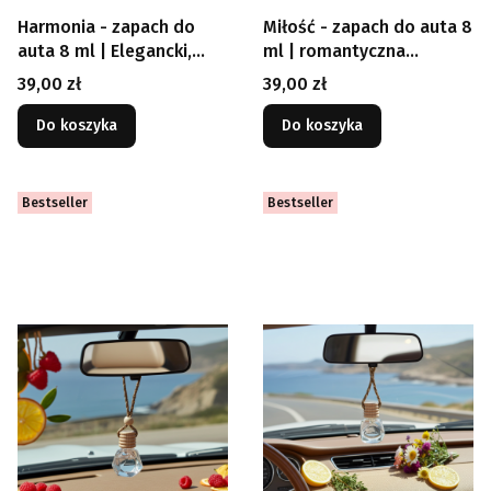
Harmonia - zapach do
Miłość - zapach do auta 8
auta 8 ml | Elegancki,
ml | romantyczna
intensywny zapach
atmosfera w każdej
Cena
Cena
39,00 zł
39,00 zł
samochodowy premium
podróży
Do koszyka
Do koszyka
Bestseller
Bestseller