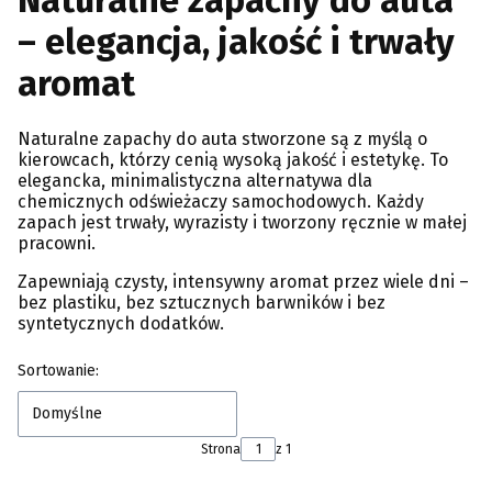
Naturalne zapachy do auta
– elegancja, jakość i trwały
aromat
Naturalne zapachy do auta stworzone są z myślą o
kierowcach, którzy cenią wysoką jakość i estetykę. To
elegancka, minimalistyczna alternatywa dla
chemicznych odświeżaczy samochodowych. Każdy
zapach jest trwały, wyrazisty i tworzony ręcznie w małej
pracowni.
Zapewniają czysty, intensywny aromat przez wiele dni –
bez plastiku, bez sztucznych barwników i bez
syntetycznych dodatków.
Lista produktów
Sortowanie:
Domyślne
Strona
z 1