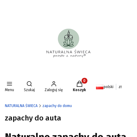
Produkty w koszyku: 0. Zoba
Otwórz wyszukiwarkę
polski
zł
Menu
Szukaj
Zaloguj się
Koszyk
NATURALNA ŚWIECA
zapachy do domu
zapachy do auta