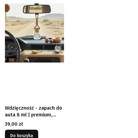
Wdzięczność - zapach do
auta 8 ml | premium,
elegancki zapach z
Cena
39,00 zł
drewnianą nakrętką
Do koszyka