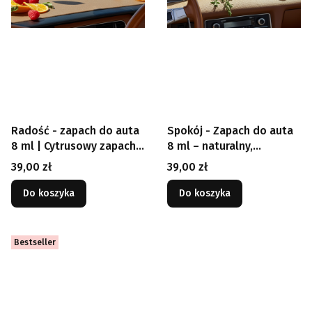
Radość - zapach do auta
Spokój - Zapach do auta
8 ml | Cytrusowy zapach
8 ml – naturalny,
samochodowy
relaksujący zapach
Cena
Cena
39,00 zł
39,00 zł
premium do samochodu
Do koszyka
Do koszyka
Bestseller