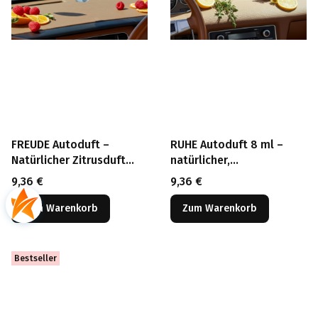
FREUDE Autoduft –
RUHE Autoduft 8 ml –
Natürlicher Zitrusduft
natürlicher,
fürs Auto mit
entspannender Premium
Preis
Preis
9,36 €
9,36 €
Holzverschluss
Duft fürs Auto
Zum Warenkorb
Zum Warenkorb
Bestseller