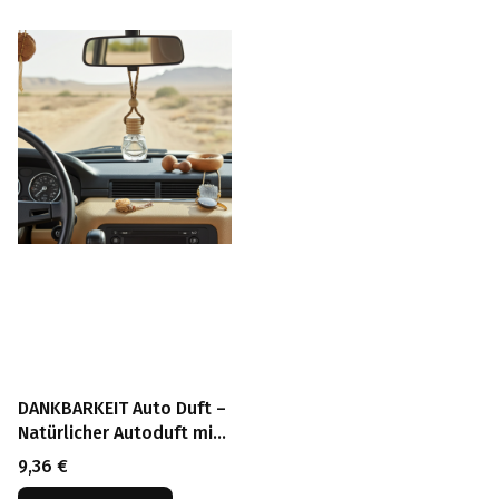
DANKBARKEIT Auto Duft –
Natürlicher Autoduft mit
Holzverschluss
Preis
9,36 €