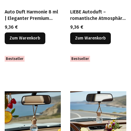
Auto Duft Harmonie 8 ml
LIEBE Autoduft –
| Eleganter Premium
romantische Atmosphäre
Autoduft
für jede Fahrt
Preis
Preis
9,36 €
9,36 €
Zum Warenkorb
Zum Warenkorb
Bestseller
Bestseller