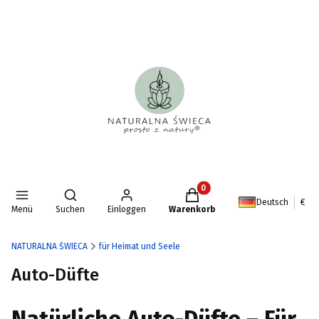
Produkte im Warenkorb: 0. D
Suchmaschine öffnen
Deutsch
€
Menü
Suchen
Einloggen
Warenkorb
NATURALNA ŚWIECA
für Heimat und Seele
Auto-Düfte