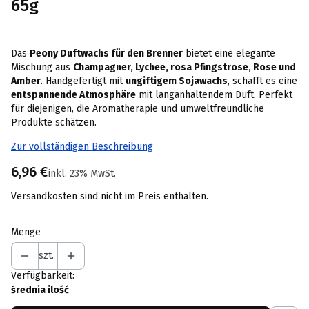
65g
Das
Peony Duftwachs für den Brenner
bietet eine elegante
Mischung aus
Champagner, Lychee, rosa Pfingstrose, Rose und
Amber
. Handgefertigt mit
ungiftigem Sojawachs
, schafft es eine
entspannende Atmosphäre
mit langanhaltendem Duft. Perfekt
für diejenigen, die Aromatherapie und umweltfreundliche
Produkte schätzen.
Zur vollständigen Beschreibung
Preis
6,96 €
inkl. 23% MwSt.
inkl.
23%
MwSt.
Versandkosten sind nicht im Preis enthalten.
Menge
szt.
Verfügbarkeit:
średnia ilość