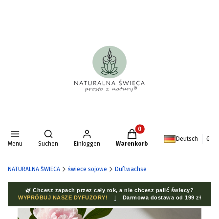
Produkte im Warenkorb: 0. D
Suchmaschine öffnen
Deutsch
€
Menü
Suchen
Einloggen
Warenkorb
NATURALNA ŚWIECA
świece sojowe
Duftwachse
🌿 Chcesz zapach przez cały rok, a nie chcesz palić świecy?
WYPRÓBUJ NASZE DYFUZORY!
|
Darmowa dostawa od 199 zł