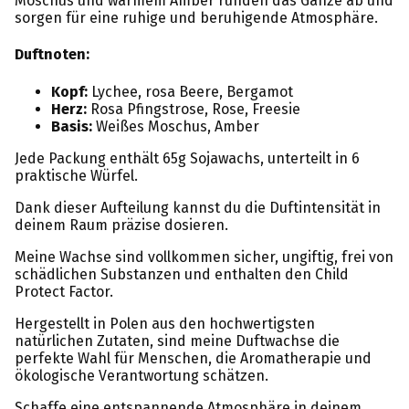
Moschus und warmem Amber runden das Ganze ab und
sorgen für eine ruhige und beruhigende Atmosphäre.
Duftnoten:
Kopf:
Lychee, rosa Beere, Bergamot
Herz:
Rosa Pfingstrose, Rose, Freesie
Basis:
Weißes Moschus, Amber
Jede Packung enthält 65g Sojawachs, unterteilt in 6
praktische Würfel.
Dank dieser Aufteilung kannst du die Duftintensität in
deinem Raum präzise dosieren.
Meine Wachse sind vollkommen sicher, ungiftig, frei von
schädlichen Substanzen und enthalten den Child
Protect Factor.
Hergestellt in Polen aus den hochwertigsten
natürlichen Zutaten, sind meine Duftwachse die
perfekte Wahl für Menschen, die Aromatherapie und
ökologische Verantwortung schätzen.
Schaffe eine entspannende Atmosphäre in deinem