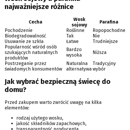
najważniejsze różnice
Wosk
Cecha
Parafina
sojowy
Pochodzenie
Roślinne
Ropopochodne
Biodegradowalność
Tak
Nie
Usuwanie ze szkła
Łatwe
Trudniejsze
Popularność wśród osób
Bardzo
szukających naturalnych
Niższa
wysoka
produktów
Postrzeganie przez
Naturalna
Tradycyjny
świadomych konsumentów
alternatywa
wybór
Jak wybrać bezpieczną świecę do
domu?
Przed zakupem warto zwrócić uwagę na kilka
elementów:
rodzaj użytego wosku,
jakość składników zapachowych,
transparentność producenta,