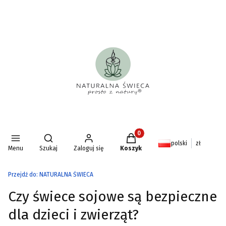
Produkty w koszyku: 0. Zoba
Otwórz wyszukiwarkę
polski
zł
Menu
Szukaj
Zaloguj się
Koszyk
Przejdź do:
NATURALNA ŚWIECA
Czy świece sojowe są bezpieczne
dla dzieci i zwierząt?