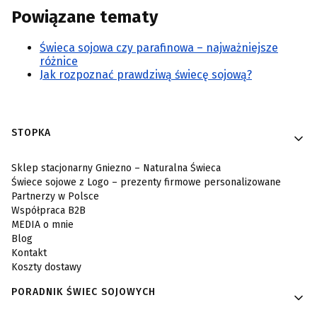
Powiązane tematy
Świeca sojowa czy parafinowa – najważniejsze
różnice
Jak rozpoznać prawdziwą świecę sojową?
Linki w stopce
STOPKA
Sklep stacjonarny Gniezno – Naturalna Świeca
Świece sojowe z Logo – prezenty firmowe personalizowane
Partnerzy w Polsce
Współpraca B2B
MEDIA o mnie
Blog
Kontakt
Koszty dostawy
PORADNIK ŚWIEC SOJOWYCH