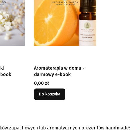
ki
Aromaterapia w domu -
-book
darmowy e-book
Cena
0,00 zł
Do koszyka
sków zapachowych lub aromatycznych prezentów handmade? W t