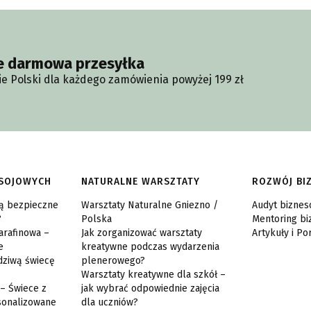
e darmowa przesyłka
ie Polski dla każdego zamówienia powyżej 199 zł
 SOJOWYCH
NATURALNE WARSZTATY
ROZWÓJ BI
są bezpieczne
Warsztaty Naturalne Gniezno /
Audyt bizne
?
Polska
Mentoring b
arafinowa –
Jak zorganizować warsztaty
Artykuły i Po
e
kreatywne podczas wydarzenia
dziwą świecę
plenerowego?
Warsztaty kreatywne dla szkół –
 – Świece z
jak wybrać odpowiednie zajęcia
sonalizowane
dla uczniów?