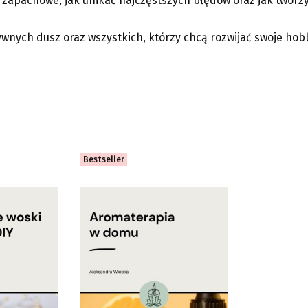
 zapachowe, jak unikać najczęstszych błędów oraz jak tworzy
tywnych dusz oraz wszystkich, którzy chcą rozwijać swoje h
Bestseller