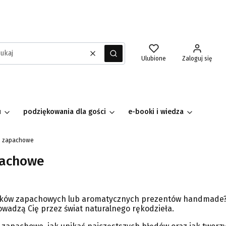
Wyczyść
Szukaj
Ulubione
Zaloguj się
u
podziękowania dla gości
e-booki i wiedza
ki zapachowe
pachowe
sków zapachowych lub aromatycznych prezentów handmade? W t
wadzą Cię przez świat naturalnego rękodzieła.