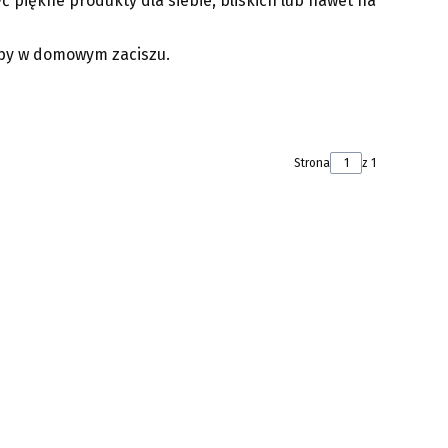
ć piękne produkty dla siebie, bliskich lub nawet na
obby w domowym zaciszu.
Strona
z 1