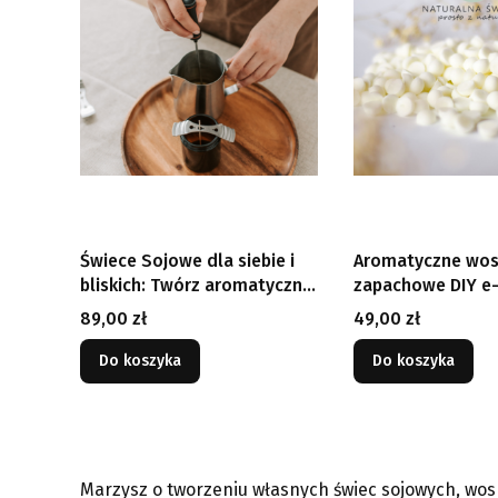
Świece Sojowe dla siebie i
Aromatyczne wos
bliskich: Twórz aromatyczne
zapachowe DIY e
świece sojowe w domowym
Cena
Cena
89,00 zł
49,00 zł
zaciszu e-book
Do koszyka
Do koszyka
Marzysz o tworzeniu własnych świec sojowych, wo