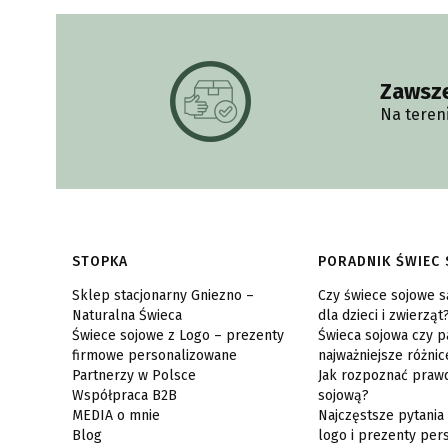
Zawsz
Na teren
Linki w stopce
STOPKA
PORADNIK ŚWIEC
Sklep stacjonarny Gniezno –
Czy świece sojowe 
Naturalna Świeca
dla dzieci i zwierząt
Świece sojowe z Logo – prezenty
Świeca sojowa czy p
firmowe personalizowane
najważniejsze różnic
Partnerzy w Polsce
Jak rozpoznać praw
Współpraca B2B
sojową?
MEDIA o mnie
Najczęstsze pytania
Blog
logo i prezenty per