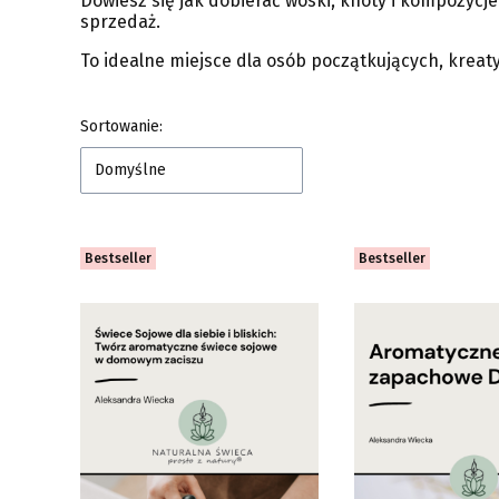
Dowiesz się jak dobierać woski, knoty i kompozycje
sprzedaż.
To idealne miejsce dla osób początkujących, krea
Lista produktów
Sortowanie:
Domyślne
Bestseller
Bestseller