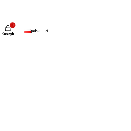
Produkty w koszyku: 0. Zobacz szczegóły
polski
zł
Koszyk