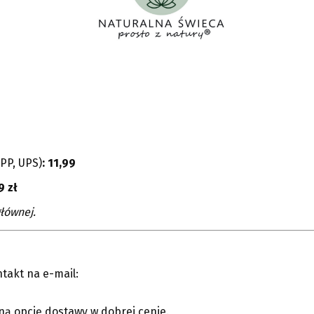
PP, UPS)
: 11,99
9 zł
łównej.
ntakt na e-mail:
zną opcję dostawy w dobrej cenie.