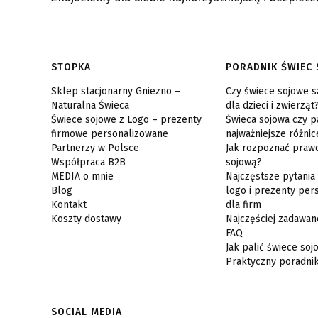
Linki w stopce
STOPKA
PORADNIK ŚWIEC
Sklep stacjonarny Gniezno –
Czy świece sojowe 
Naturalna Świeca
dla dzieci i zwierząt
Świece sojowe z Logo – prezenty
Świeca sojowa czy p
firmowe personalizowane
najważniejsze różnic
Partnerzy w Polsce
Jak rozpoznać praw
Współpraca B2B
sojową?
MEDIA o mnie
Najczęstsze pytania
Blog
logo i prezenty per
Kontakt
dla firm
Koszty dostawy
Najczęściej zadawan
FAQ
Jak palić świece so
Praktyczny poradni
SOCIAL MEDIA