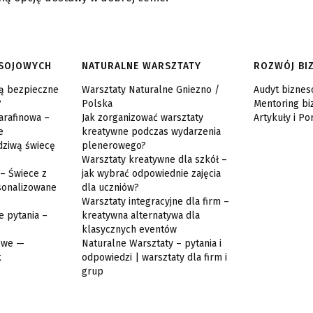
 SOJOWYCH
NATURALNE WARSZTATY
ROZWÓJ BI
są bezpieczne
Warsztaty Naturalne Gniezno /
Audyt bizne
?
Polska
Mentoring b
arafinowa –
Jak zorganizować warsztaty
Artykuły i Po
e
kreatywne podczas wydarzenia
dziwą świecę
plenerowego?
Warsztaty kreatywne dla szkół –
 – Świece z
jak wybrać odpowiednie zajęcia
sonalizowane
dla uczniów?
Warsztaty integracyjne dla firm –
e pytania –
kreatywna alternatywa dla
klasycznych eventów
jowe —
Naturalne Warsztaty – pytania i
k
odpowiedzi | warsztaty dla firm i
grup