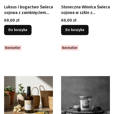
Luksus i bogactwo Świeca
Słoneczna Winnica Świeca
sojowa z zamknięciem
sojowa w szkle z
250 ml
drewnianym zamknięciem
Cena
Cena
69,00 zł
69,00 zł
250 ml
Do koszyka
Do koszyka
Bestseller
Bestseller