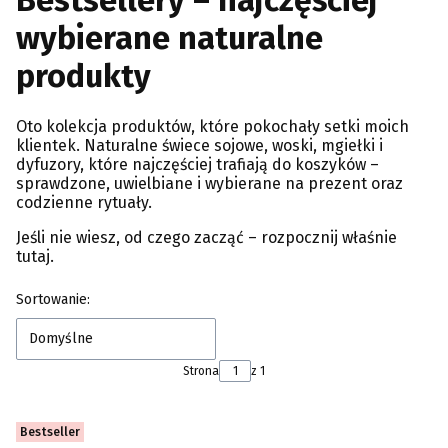
Bestsellery – najczęściej
wybierane naturalne
produkty
Oto kolekcja produktów, które pokochały setki moich
klientek. Naturalne świece sojowe, woski, mgiełki i
dyfuzory, które najczęściej trafiają do koszyków –
sprawdzone, uwielbiane i wybierane na prezent oraz
codzienne rytuały.
Jeśli nie wiesz, od czego zacząć – rozpocznij właśnie
tutaj.
Lista produktów
Sortowanie:
Domyślne
Strona
z 1
Bestseller