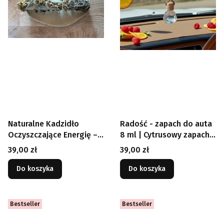
Naturalne Kadzidło
Radość - zapach do auta
Oczyszczające Energię –
8 ml | Cytrusowy zapach
Siła polskich ziół w
samochodowy
Cena
Cena
39,00 zł
39,00 zł
harmonii z naturą
Do koszyka
Do koszyka
Bestseller
Bestseller