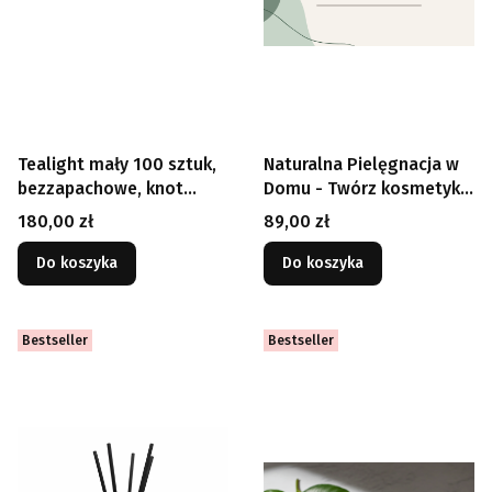
Tealight mały 100 sztuk,
Naturalna Pielęgnacja w
bezzapachowe, knot
Domu - Twórz kosmetyki
bawełniany
krok po kroku – jak na
Cena
Cena
180,00 zł
89,00 zł
warsztatach
Do koszyka
Do koszyka
Bestseller
Bestseller