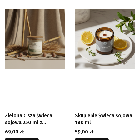
Zielona Cisza świeca
Skupienie Świeca sojowa
sojowa 250 ml z
180 ml
zamknięciem
Cena
Cena
69,00 zł
59,00 zł