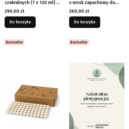
czakralnych (7 x 120 ml) +
x wosk zapachowy do
e-book GRATIS
kominka
Cena
Cena
290,00 zł
260,00 zł
Do koszyka
Do koszyka
Bestseller
Bestseller