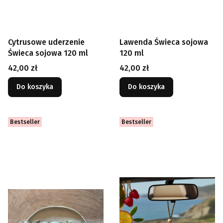
Cytrusowe uderzenie
Lawenda Świeca sojowa
Świeca sojowa 120 ml
120 ml
Cena
Cena
42,00 zł
42,00 zł
Do koszyka
Do koszyka
Bestseller
Bestseller