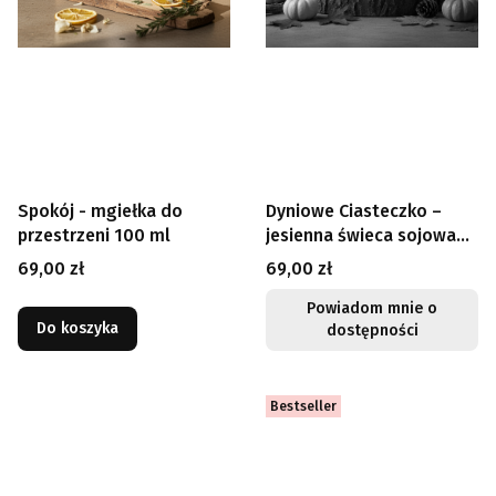
Spokój - mgiełka do
Dyniowe Ciasteczko –
przestrzeni 100 ml
jesienna świeca sojowa
250 ml
Cena
Cena
69,00 zł
69,00 zł
Powiadom mnie o
Do koszyka
dostępności
Bestseller