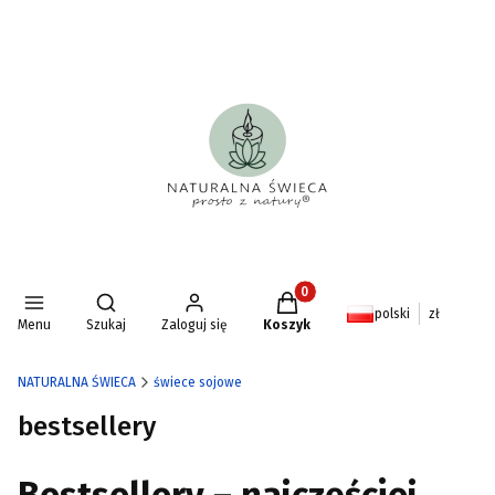
Produkty w koszyku: 0. Zoba
Otwórz wyszukiwarkę
polski
zł
Menu
Szukaj
Zaloguj się
Koszyk
NATURALNA ŚWIECA
świece sojowe
bestsellery