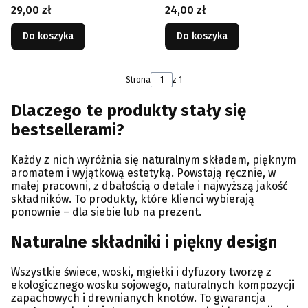
kominka | 65g
bawełniany
Cena
Cena
29,00 zł
24,00 zł
Do koszyka
Do koszyka
Strona
z 1
Dlaczego te produkty stały się
bestsellerami?
Każdy z nich wyróżnia się naturalnym składem, pięknym
aromatem i wyjątkową estetyką. Powstają ręcznie, w
małej pracowni, z dbałością o detale i najwyższą jakość
składników. To produkty, które klienci wybierają
ponownie – dla siebie lub na prezent.
Naturalne składniki i piękny design
Wszystkie świece, woski, mgiełki i dyfuzory tworzę z
ekologicznego wosku sojowego, naturalnych kompozycji
zapachowych i drewnianych knotów. To gwarancja