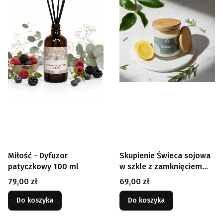
Miłość - Dyfuzor
Skupienie Świeca sojowa
patyczkowy 100 ml
w szkle z zamknięciem
250 ml
Cena
Cena
79,00 zł
69,00 zł
Do koszyka
Do koszyka