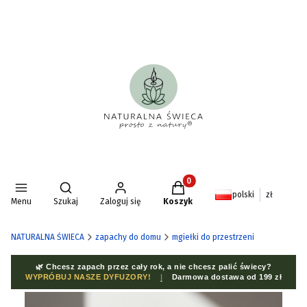
Produkty w koszyku: 0. Zoba
Otwórz wyszukiwarkę
polski
zł
Menu
Szukaj
Zaloguj się
Koszyk
NATURALNA ŚWIECA
zapachy do domu
mgiełki do przestrzeni
🌿 Chcesz zapach przez cały rok, a nie chcesz palić świecy?
WYPRÓBUJ NASZE DYFUZORY!
|
Darmowa dostawa od 199 zł