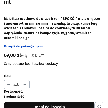
ml
Mgiełka zapachowa do przestrzeni "SPOKÓJ" otula wnętrze
świeżymi cytrusami, jaśminem i wanilią, tworząc atmosferę
wyciszenia i relaksu. Idealna do codziennych rytuałów
odprężenia. Naturalna kompozycja, wygodny atomizer,
autorski design.
Przejdź do pełnego opisu
Cena
69,00 zł
w tym 23% VAT
w tym
23%
VAT
Ceny podane bez kosztów dostawy.
Ilość
szt.
Dostępność:
średnia ilość
Dodaj do koszyka