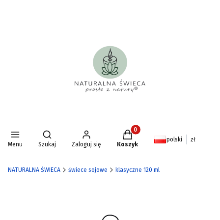
Produkty w koszyku: 0. Zoba
Otwórz wyszukiwarkę
polski
zł
Menu
Szukaj
Zaloguj się
Koszyk
NATURALNA ŚWIECA
świece sojowe
klasyczne 120 ml