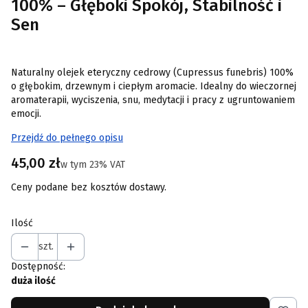
100% – Głęboki Spokój, Stabilność i
Sen
Naturalny olejek eteryczny cedrowy (Cupressus funebris) 100%
o głębokim, drzewnym i ciepłym aromacie. Idealny do wieczornej
aromaterapii, wyciszenia, snu, medytacji i pracy z ugruntowaniem
emocji.
Przejdź do pełnego opisu
Cena
45,00 zł
w tym 23% VAT
w tym
23%
VAT
Ceny podane bez kosztów dostawy.
Ilość
szt.
Dostępność:
duża ilość