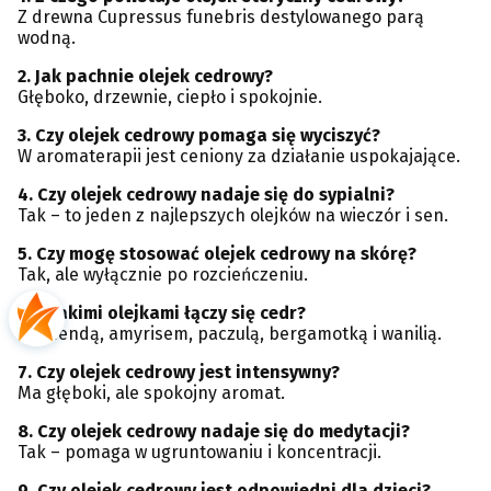
Z drewna Cupressus funebris destylowanego parą
wodną.
2. Jak pachnie olejek cedrowy?
Głęboko, drzewnie, ciepło i spokojnie.
3. Czy olejek cedrowy pomaga się wyciszyć?
W aromaterapii jest ceniony za działanie uspokajające.
4. Czy olejek cedrowy nadaje się do sypialni?
Tak – to jeden z najlepszych olejków na wieczór i sen.
5. Czy mogę stosować olejek cedrowy na skórę?
Tak, ale wyłącznie po rozcieńczeniu.
6. Z jakimi olejkami łączy się cedr?
Z lawendą, amyrisem, paczulą, bergamotką i wanilią.
7. Czy olejek cedrowy jest intensywny?
Ma głęboki, ale spokojny aromat.
8. Czy olejek cedrowy nadaje się do medytacji?
Tak – pomaga w ugruntowaniu i koncentracji.
9. Czy olejek cedrowy jest odpowiedni dla dzieci?