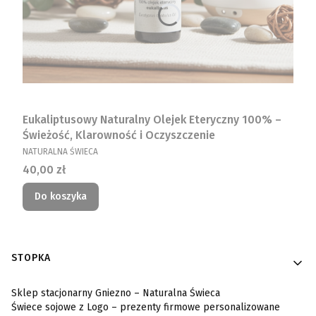
Eukaliptusowy Naturalny Olejek Eteryczny 100% –
Świeżość, Klarowność i Oczyszczenie
PRODUCENT
NATURALNA ŚWIECA
Cena
40,00 zł
Do koszyka
Linki w stopce
STOPKA
Sklep stacjonarny Gniezno – Naturalna Świeca
Świece sojowe z Logo – prezenty firmowe personalizowane