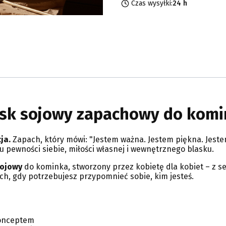
Czas wysyłki:
24 h
osk sojowy zapachowy do kom
ja.
Zapach, który mówi: "Jestem ważna. Jestem piękna. Jestem
u pewności siebie, miłości własnej i wewnętrznego blasku.
sojowy
do kominka, stworzony przez kobietę dla kobiet – z ser
ach, gdy potrzebujesz przypomnieć sobie, kim jesteś.
conceptem