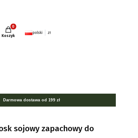
Produkty w koszyku: 0. Zobacz szczegóły
polski
zł
Koszyk
Darmowa dostawa od 199 zł
wosk sojowy zapachowy do