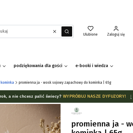
Wyczyść
Szukaj
Ulubione
Zaloguj się
u
podziękowania dla gości
e-booki i wiedza
 kominka
promienna ja - wosk sojowy zapachowy do kominka | 65g
rok, a nie chcesz palić świecy?
WYPRÓBUJ NASZE DYFUZORY!
|
promienna ja - 
kominka | 65g