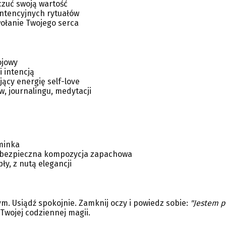
czuć swoją wartość
intencyjnych rytuałów
o wołanie Twojego serca
ojowy
 intencją
ący energię self-love
w, journalingu, medytacji
minka
+ bezpieczna kompozycja zapachowa
ły, z nutą elegancji
. Usiądź spokojnie. Zamknij oczy i powiedz sobie:
"Jestem p
Twojej codziennej magii.