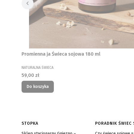
Promienna ja Świeca sojowa 180 ml
PRODUCENT
NATURALNA ŚWIECA
Cena
59,00 zł
Do koszyka
Linki w stopce
STOPKA
PORADNIK ŚWIEC
Sklep stacjonarny Gniezno –
Czy świece sojowe 