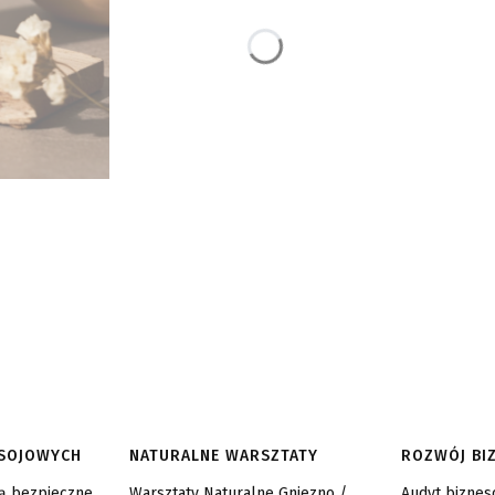
 SOJOWYCH
NATURALNE WARSZTATY
ROZWÓJ BI
są bezpieczne
Warsztaty Naturalne Gniezno /
Audyt bizne