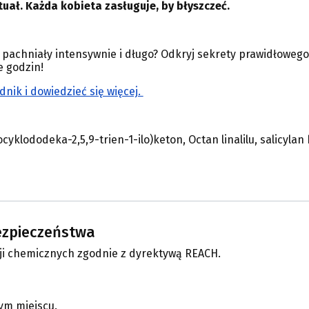
uał. Każda kobieta zasługuje, by błyszczeć.
pachniały intensywnie i długo? Odkryj sekrety prawidłowego 
e godzin!
dnik i dowiedzieć się więcej.
ocyklododeka-2,5,9-trien-1-ilo)keton, Octan linalilu, salicylan
bezpieczeństwa
ji chemicznych zgodnie z dyrektywą REACH.
ym miejscu.