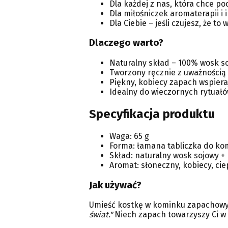
Dla każdej z nas, która chce po
Dla miłośniczek aromaterapii i 
Dla Ciebie – jeśli czujesz, że t
Dlaczego warto?
Naturalny skład – 100% wosk s
Tworzony ręcznie z uważnością i
Piękny, kobiecy zapach wspieraj
Idealny do wieczornych rytuałó
Specyfikacja produktu
Waga: 65 g
Forma: łamana tabliczka do ko
Skład: naturalny wosk sojowy 
Aromat: słoneczny, kobiecy, ciep
Jak używać?
Umieść kostkę w kominku zapachowym
świat."
Niech zapach towarzyszy Ci w 