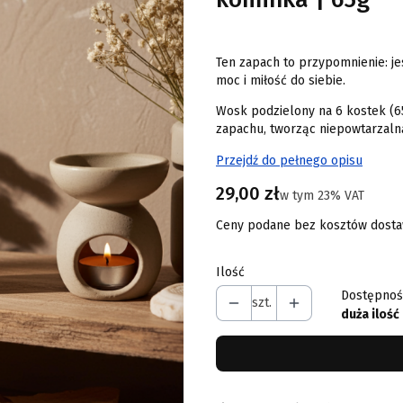
Ten zapach to przypomnienie: je
moc i miłość do siebie.
Wosk podzielony na 6 kostek (6
zapachu, tworząc niepowtarzaln
Przejdź do pełnego opisu
Cena
29,00 zł
w tym 23% VAT
w tym
23%
VAT
Ceny podane bez kosztów dosta
Ilość
Dostępnoś
szt.
duża ilość