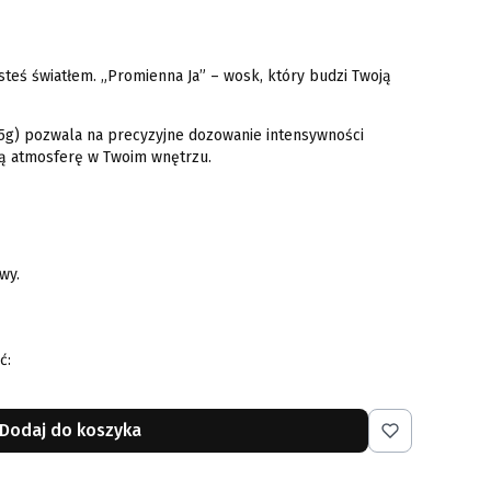
steś światłem. „Promienna Ja” – wosk, który budzi Twoją
5g) pozwala na precyzyjne dozowanie intensywności
ą atmosferę w Twoim wnętrzu.
wy.
ć:
Dodaj do koszyka