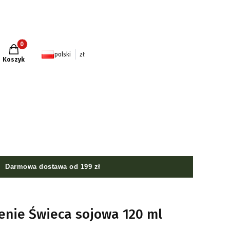
Produkty w koszyku: 0. Zobacz szczegóły
polski
zł
Koszyk
Darmowa dostawa od 199 zł
enie Świeca sojowa 120 ml