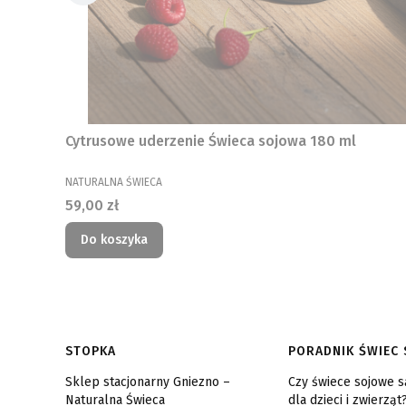
Cytrusowe uderzenie Świeca sojowa 180 ml
PRODUCENT
NATURALNA ŚWIECA
Cena
59,00 zł
Do koszyka
Linki w stopce
STOPKA
PORADNIK ŚWIEC
Sklep stacjonarny Gniezno –
Czy świece sojowe 
Naturalna Świeca
dla dzieci i zwierząt