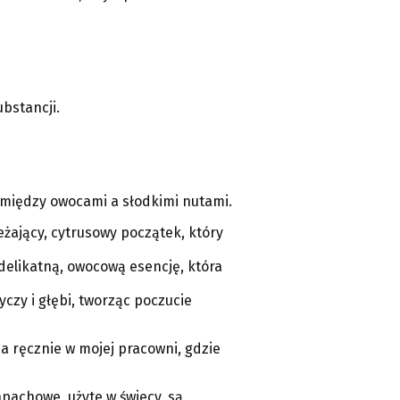
ubstancji.
 między owocami a słodkimi nutami.
żający, cytrusowy początek, który
delikatną, owocową esencję, która
czy i głębi, tworząc poczucie
 ręcznie w mojej pracowni, gdzie
zapachowe, użyte w świecy, są