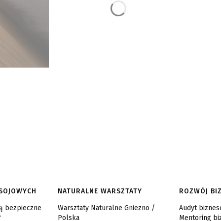
 SOJOWYCH
NATURALNE WARSZTATY
ROZWÓJ BI
są bezpieczne
Warsztaty Naturalne Gniezno /
Audyt bizne
?
Polska
Mentoring b