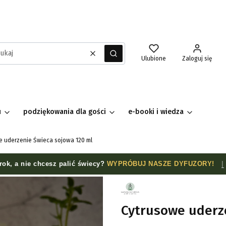
Wyczyść
Szukaj
Ulubione
Zaloguj się
u
podziękowania dla gości
e-booki i wiedza
e uderzenie Świeca sojowa 120 ml
rok, a nie chcesz palić świecy?
WYPRÓBUJ NASZE DYFUZORY!
|
Cytrusowe uderz