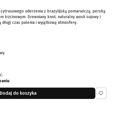
 cytrusowego uderzenia z brazylijską pomarańczą, perską
em trzcinowym. Drewniany knot, naturalny wosk sojowy i
 długi czas palenia i wyjątkową atmosferę.
wy.
ć:
paniu
Dodaj do koszyka