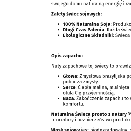
swojego domu naturalną energię i ra
Zalety świec sojowych:
100% Naturalna Soja
: Produko
Długi Czas Palenia
: Każda świe
Ekologiczne Składniki
: Świeca
Opis zapachu:
Nuty zapachowe tej świecy to prawdz
Głowa
: Zmysłowa brazylijska 
pobudza zmysły.
Serce
: Ciepła malina, muśnięta
otula Cię przyjemnością.
Baza
: Zakończenie zapachu to s
komfortu.
Naturalna Świeca prosto z natury ®
procedury i bezpieczeństwo produkcji
Wosk sojowy
jest biodegradowalny, ni