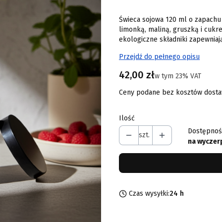
Świeca sojowa 120 ml o zapachu
limonką, maliną, gruszką i cukr
ekologiczne składniki zapewniają
Przejdź do pełnego opisu
Cena
42,00 zł
w tym 23% VAT
w tym
23%
VAT
Ceny podane bez kosztów dosta
Ilość
Dostępnoś
szt.
na wyczer
Czas wysyłki:
24 h