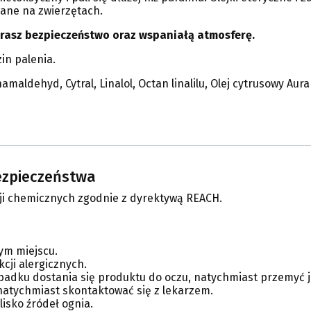
wane na zwierzętach.
erasz bezpieczeństwo oraz wspaniałą atmosferę.
zin palenia.
aldehyd, Cytral, Linalol, Octan linalilu, Olej cytrusowy Aura
bezpieczeństwa
ji chemicznych zgodnie z dyrektywą REACH.
ym miejscu.
ji alergicznych.
padku dostania się produktu do oczu, natychmiast przemyć 
 natychmiast skontaktować się z lekarzem.
lisko źródeł ognia.