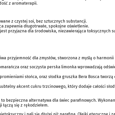
dość z aromaterapii.
wane z czystej soi, bez sztucznych substancji.
ca zapewnia długotrwałe, spokojne oświetlenie.
 jest przyjazna dla środowiska, niezawierająca toksycznych s
iwa przyjemność dla zmysłów, stworzona z myślą o harmonii
pomarańcza oraz soczysta perska limonka wprowadzają odświe
 promieniami słońca, oraz słodka gruszka Bera Bosca tworzą 
ubtelny akcent cukru trzcinowego, który dodaje całości słody
to bezpieczna alternatywa dla świec parafinowych. Wykonana
 łączą się z rękodziełem.
etoksyczny i pali się dłużej niż parafina. Olejki eteryczne i 