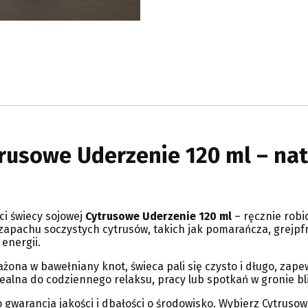
rusowe Uderzenie 120 ml – nat
ci świecy sojowej
Cytrusowe Uderzenie 120 ml
– ręcznie robi
zapachu soczystych cytrusów, takich jak pomarańcza, grejpfr
energii.
ona w bawełniany knot, świeca pali się czysto i długo, zape
alna do codziennego relaksu, pracy lub spotkań w gronie bli
o gwarancja jakości i dbałości o środowisko. Wybierz Cytrus