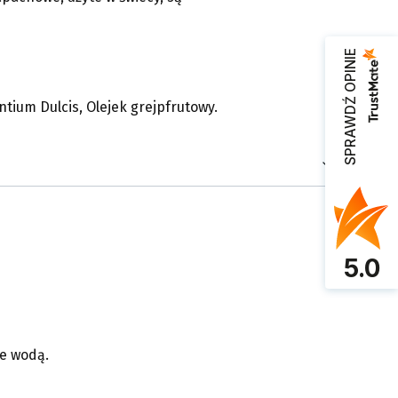
SPRAWDŹ OPINIE
ntium Dulcis, Olejek grejpfrutowy.
5.0
je wodą.